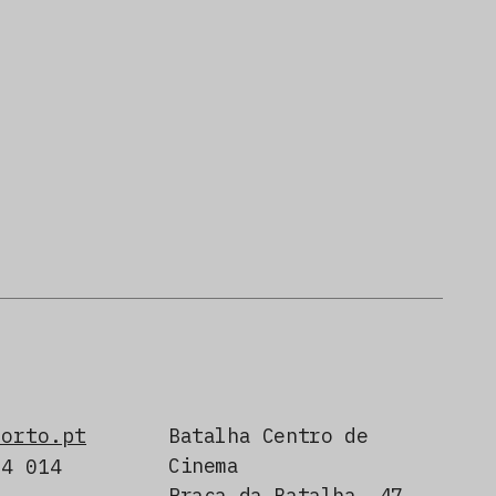
porto.pt
Batalha Centro de
Cinema
24 014
Praça da Batalha, 47