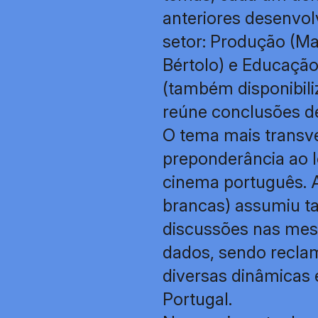
anteriores desenvo
setor: Produção (Mar
Bértolo) e Educação
(também disponibili
reúne conclusões d
O tema mais transve
preponderância ao lo
cinema português. A
brancas) assumiu t
discussões nas mesa
dados, sendo recla
diversas dinâmicas 
Portugal.