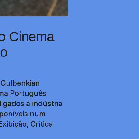
do Cinema
ão
 Gulbenkian
ema Português
ligados à indústria
sponíveis num
xibição, Crítica