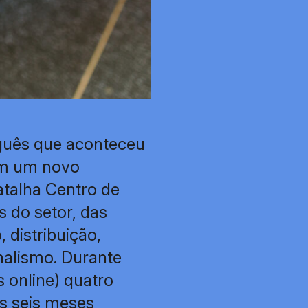
guês que aconteceu
am um novo
talha Centro de
 do setor, das
 distribuição,
rnalismo. Durante
s online) quatro
s seis meses