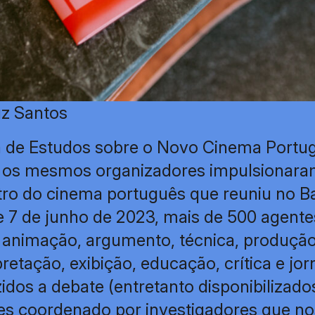
uz Santos
 de Estudos sobre o Novo Cinema Portu
, os mesmos organizadores impulsionar
o do cinema português que reuniu no Ba
e 7 de junho de 2023, mais de 500 agentes
, animação, argumento, técnica, produção,
etação, exibição, educação, crítica e jo
zidos a debate (entretanto disponibilizado
es coordenado por investigadores que no