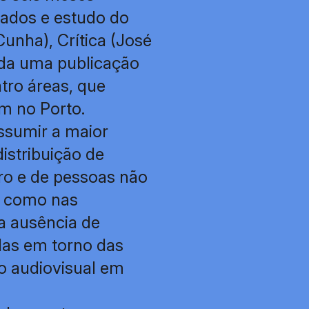
ados e estudo do
Cunha), Crítica (José
ada uma publicação
tro áreas, que
m no Porto.
ssumir a maior
istribuição de
ro e de pessoas não
o como nas
a ausência de
das em torno das
do audiovisual em