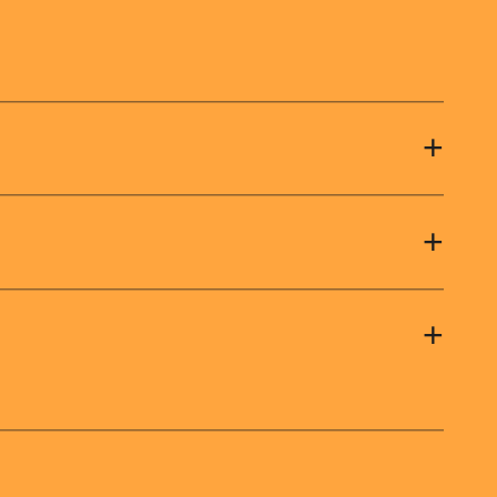
+
+
+