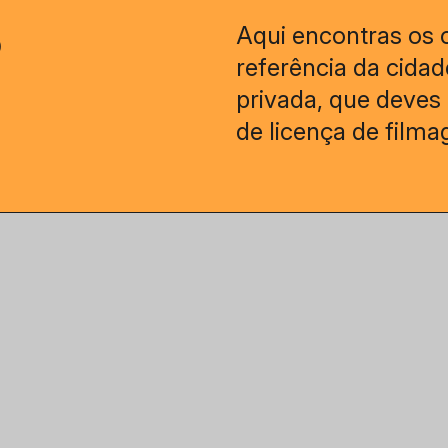
o
Aqui encontras os 
referência da cida
privada, que deves
de licença de film