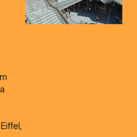
em
da
iffel,