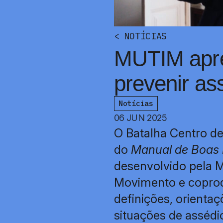
<
NOTÍCIAS
MUTIM apre
prevenir as
Notícias
06 JUN 2025
O Batalha Centro de
do
Manual de Boas P
desenvolvido pela
Movimento e coprodu
definições, orientaç
situações de assédi