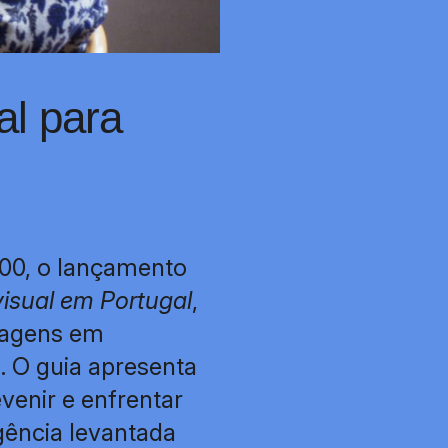
l para
:00, o lançamento
isual em Portugal
,
magens em
. O guia apresenta
venir e enfrentar
gência levantada