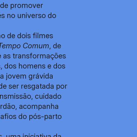
ende promover
es no universo do
o de dois filmes
Tempo Comum
, de
e as transformações
s, dos homens e dos
ma jovem grávida
de ser resgatada por
ansmissão, cuidado
terdão, acompanha
afios do pós-parto
, uma iniciativa da