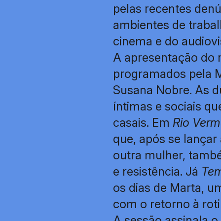
pelas recentes denún
ambientes de trabal
cinema e do audiovi
A apresentação do ma
programados pela
Susana Nobre. As d
íntimas e sociais q
casais. Em
Rio Verm
que, após se lançar
outra mulher, tamb
e resistência. Já
Te
os dias de Marta, u
com o retorno à rot
A sessão assinala o