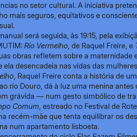
cias no setor cultural. A iniciativa pret
ho mais seguros, equitativos e conscient
sual.
nual será seguida, às 19:15, pela exibiçã
 MUTIM:
Rio Vermelho
, de Raquel Freire, e
uas obras refletem sobre a maternidade 
ue ela desencadeia nas vidas das mulhere
elho
, Raquel Freire conta a história de u
 ao rio Douro, dá à luz uma menina antes 
ém grávida — num gesto simbólico de tr
mpo Comum
, estreado no Festival de Ro
ma recém-mãe que tenta equilibrar os des
ina num apartamento lisboeta.
 encerramento do ciclo Elas Fazem Filmes