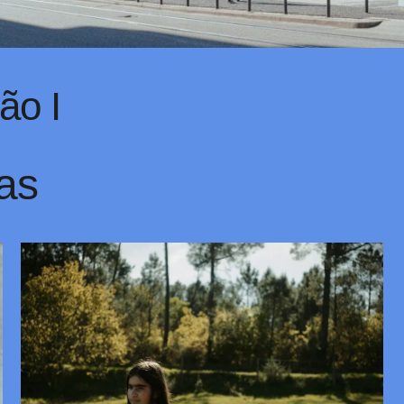
̃o I
as